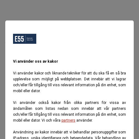
Oops, Ett fel inträffade.
Försök igen senare.
Tillbaka till startsidan
Vi använder oss av kakor
Vi använder kakor och liknande tekniker för att du ska få en så bra
upplevelse som möjligt på webbplatsen. Det innebär att vi lagrar
och/eller får tillgång till viss relevant information på din enhet, som
mobil eller dator.
Vi använder också kakor från olika partners för vissa av
ändamålen som listas nedan som innebär att vår partners
och/eller får tillgång till viss relevant information på din enhet, som
mobil eller dator. Vi och våra
partners
använder.
Användning av kakor innebär att vi behandlar personuppgifter som
IP-adress, unika identifierare och beteendedata. Vår behandling av