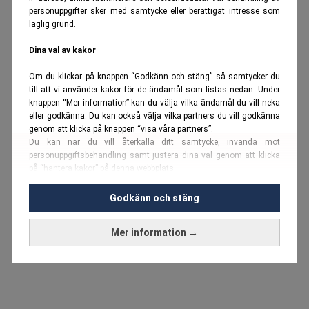
personuppgifter sker med samtycke eller berättigat intresse som
laglig grund.
Dina val av kakor
Om du klickar på knappen “Godkänn och stäng” så samtycker du
till att vi använder kakor för de ändamål som listas nedan. Under
knappen “Mer information” kan du välja vilka ändamål du vill neka
eller godkänna. Du kan också välja vilka partners du vill godkänna
genom att klicka på knappen “visa våra partners”.
Du kan när du vill återkalla ditt samtycke, invända mot
personuppgiftsbehandling samt justera dina val genom att klicka
på “hantera kakor” på denna webbplats.
Du kan fördjupa dig ytterligare i vår
cookie-policy
och vår
Godkänn och stäng
personuppgiftspolicy
.
Mer information →
Vi använder kakor och personuppgifter för dessa syften:
Nödvändiga cookies och liknande tekniker, anpassning av
annonser, analys och utveckling, marknadsföring, innehåll,
annons- och innehållsmätning, målgruppsstatistik,
produktutveckling, uppgifter om geografisk positionering,
identifiering via enheten, lagring och åtkomst till information på en