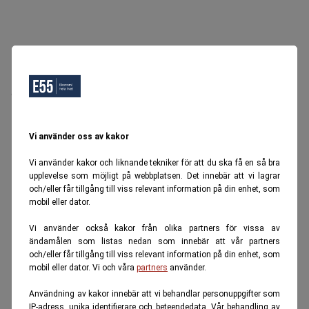
Oops, Ett fel inträffade.
Försök igen senare.
Tillbaka till startsidan
Vi använder oss av kakor
Vi använder kakor och liknande tekniker för att du ska få en så bra
upplevelse som möjligt på webbplatsen. Det innebär att vi lagrar
och/eller får tillgång till viss relevant information på din enhet, som
mobil eller dator.
Vi använder också kakor från olika partners för vissa av
ändamålen som listas nedan som innebär att vår partners
och/eller får tillgång till viss relevant information på din enhet, som
mobil eller dator. Vi och våra
partners
använder.
Användning av kakor innebär att vi behandlar personuppgifter som
IP-adress, unika identifierare och beteendedata. Vår behandling av