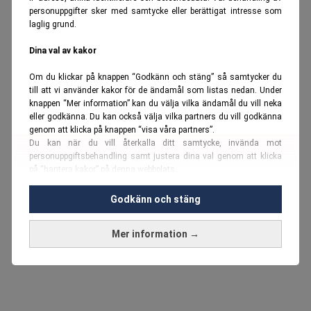
personuppgifter sker med samtycke eller berättigat intresse som
laglig grund.
Dina val av kakor
Om du klickar på knappen “Godkänn och stäng” så samtycker du
till att vi använder kakor för de ändamål som listas nedan. Under
knappen “Mer information” kan du välja vilka ändamål du vill neka
eller godkänna. Du kan också välja vilka partners du vill godkänna
genom att klicka på knappen “visa våra partners”.
Du kan när du vill återkalla ditt samtycke, invända mot
personuppgiftsbehandling samt justera dina val genom att klicka
på “hantera kakor” på denna webbplats.
Du kan fördjupa dig ytterligare i vår
cookie-policy
och vår
Godkänn och stäng
personuppgiftspolicy
.
Mer information →
Vi använder kakor och personuppgifter för dessa syften:
Nödvändiga cookies och liknande tekniker, anpassning av
annonser, analys och utveckling, marknadsföring, innehåll,
annons- och innehållsmätning, målgruppsstatistik,
produktutveckling, uppgifter om geografisk positionering,
identifiering via enheten, lagring och åtkomst till information på en