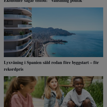
Ekonomer sågar elstöd: ”Vansinnig politik”
Lyxvåning i Spanien såld redan före byggstart – för
rekordpris