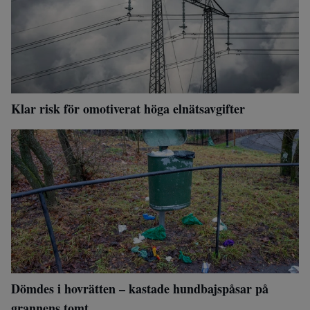
Klar risk för omotiverat höga elnätsavgifter
Dömdes i hovrätten – kastade hundbajspåsar på
grannens tomt