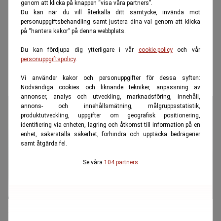
genom att klicka på knappen “visa våra partners”.
Du kan när du vill återkalla ditt samtycke, invända mot
personuppgiftsbehandling samt justera dina val genom att klicka
på “hantera kakor” på denna webbplats.
Du kan fördjupa dig ytterligare i vår
cookie-policy
och vår
personuppgiftspolicy
.
Vi använder kakor och personuppgifter för dessa syften:
Nödvändiga cookies och liknande tekniker, anpassning av
annonser, analys och utveckling, marknadsföring, innehåll,
annons- och innehållsmätning, målgruppsstatistik,
produktutveckling, uppgifter om geografisk positionering,
identifiering via enheten, lagring och åtkomst till information på en
enhet, säkerställa säkerhet, förhindra och upptäcka bedrägerier
samt åtgärda fel.
Se våra
104 partners
När två blir en: Det här kan avgöra din ekonomi