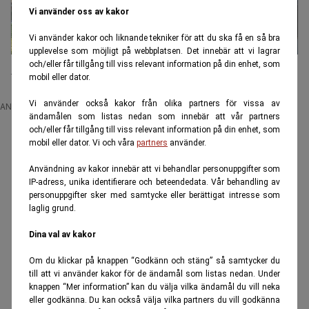
Vi använder oss av kakor
Vi använder kakor och liknande tekniker för att du ska få en så bra
upplevelse som möjligt på webbplatsen. Det innebär att vi lagrar
och/eller får tillgång till viss relevant information på din enhet, som
Äga eller hyra bostad – vad blir billigast?
mobil eller dator.
Vi använder också kakor från olika partners för vissa av
ANNONS
ändamålen som listas nedan som innebär att vår partners
och/eller får tillgång till viss relevant information på din enhet, som
mobil eller dator. Vi och våra
partners
använder.
Användning av kakor innebär att vi behandlar personuppgifter som
IP-adress, unika identifierare och beteendedata. Vår behandling av
personuppgifter sker med samtycke eller berättigat intresse som
laglig grund.
Dina val av kakor
Om du klickar på knappen “Godkänn och stäng” så samtycker du
till att vi använder kakor för de ändamål som listas nedan. Under
knappen “Mer information” kan du välja vilka ändamål du vill neka
eller godkänna. Du kan också välja vilka partners du vill godkänna