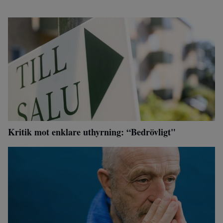
Kritik mot enklare uthyrning: “Bedrövligt"