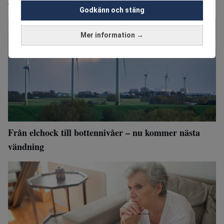
efter skilsmässan
Godkänn och stäng
Mer information →
Från elchock till bottennivåer – nu kommer nästa
vändning