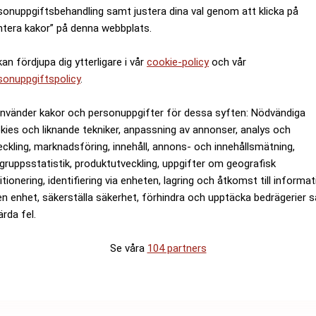
sonuppgiftsbehandling samt justera dina val genom att klicka på
ntera kakor” på denna webbplats.
kan fördjupa dig ytterligare i vår
cookie-policy
och vår
sonuppgiftspolicy
.
använder kakor och personuppgifter för dessa syften: Nödvändiga
kies och liknande tekniker, anpassning av annonser, analys och
eckling, marknadsföring, innehåll, annons- och innehållsmätning,
gruppsstatistik, produktutveckling, uppgifter om geografisk
itionering, identifiering via enheten, lagring och åtkomst till informa
en enhet, säkerställa säkerhet, förhindra och upptäcka bedrägerier 
ärda fel.
Se våra
104 partners