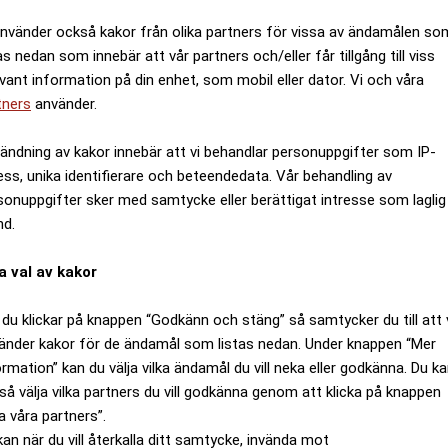
använder också kakor från olika partners för vissa av ändamålen so
as nedan som innebär att vår partners och/eller får tillgång till viss
evant information på din enhet, som mobil eller dator. Vi och våra
tners
använder.
ändning av kakor innebär att vi behandlar personuppgifter som IP-
ess, unika identifierare och beteendedata. Vår behandling av
sonuppgifter sker med samtycke eller berättigat intresse som laglig
nd.
a val av kakor
du klickar på knappen “Godkänn och stäng” så samtycker du till att 
änder kakor för de ändamål som listas nedan. Under knappen “Mer
ormation” kan du välja vilka ändamål du vill neka eller godkänna. Du k
så välja vilka partners du vill godkänna genom att klicka på knappen
a våra partners”.
kan när du vill återkalla ditt samtycke, invända mot