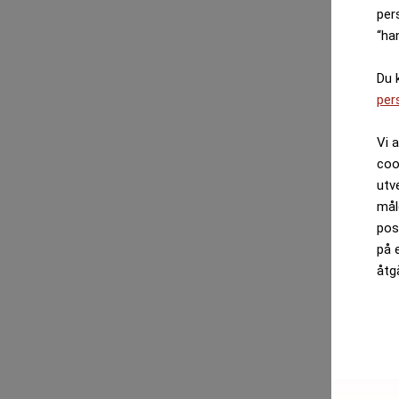
per
“ha
Du 
per
Vi 
coo
utv
mål
pos
på 
åtg