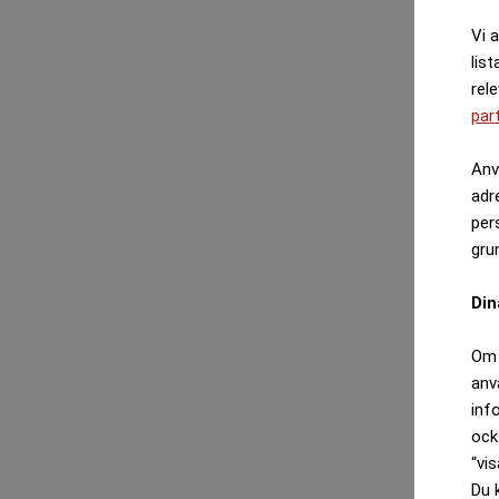
Vi 
list
rel
par
Anv
adr
per
gru
Din
Om 
anv
inf
ock
“vis
Du 