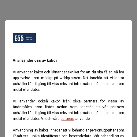
Oops, Ett fel inträffade.
Försök igen senare.
Tillbaka till startsidan
Vi använder oss av kakor
Vi använder kakor och liknande tekniker för att du ska få en så bra
upplevelse som möjligt på webbplatsen. Det innebär att vi lagrar
och/eller får tillgång till viss relevant information på din enhet, som
mobil eller dator.
Vi använder också kakor från olika partners för vissa av
ändamålen som listas nedan som innebär att vår partners
och/eller får tillgång till viss relevant information på din enhet, som
mobil eller dator. Vi och våra
partners
använder.
Användning av kakor innebär att vi behandlar personuppgifter som
IP-adress, unika identifierare och beteendedata. Vår behandling av