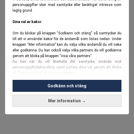
personuppgifter sker med samtycke eller berättigat intresse som
laglig grund.
Dina val av kakor
Om du klickar på knappen “Godkänn och stäng” så samtycker du
till att vi använder kakor för de ändamål som listas nedan. Under
knappen “Mer information” kan du välja vilka ändamål du vill neka
eller godkänna. Du kan också välja vilka partners du vill godkänna
genom att klicka på knappen “visa våra partners”.
Du kan när du vill återkalla ditt samtycke, invända mot
personuppgiftsbehandling samt justera dina val genom att klicka
på “hantera kakor” på denna webbplats.
Du kan fördjupa dig ytterligare i vår
cookie-policy
och vår
Godkänn och stäng
personuppgiftspolicy
.
Mer information →
Vi använder kakor och personuppgifter för dessa syften:
Nödvändiga cookies och liknande tekniker, anpassning av
annonser, analys och utveckling, marknadsföring, innehåll,
annons- och innehållsmätning, målgruppsstatistik,
produktutveckling, uppgifter om geografisk positionering,
identifiering via enheten, lagring och åtkomst till information på en