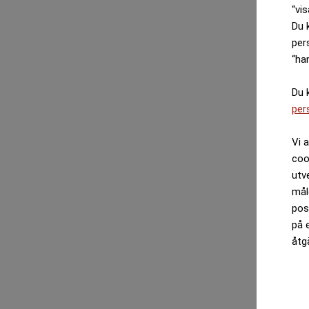
“vis
Du 
per
“ha
Du 
per
Vi 
coo
utv
mål
pos
på 
åtg