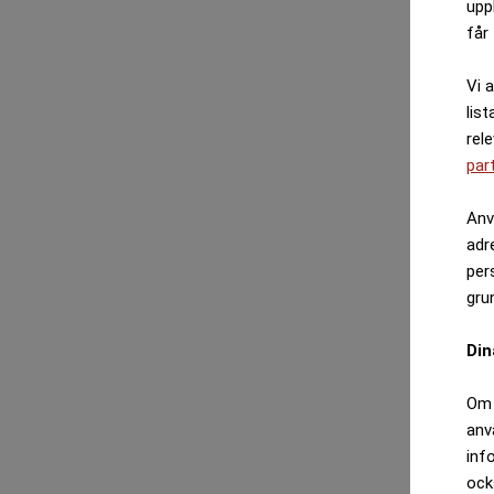
upp
får 
Vi 
list
rel
par
Anv
adr
per
gru
Din
Om 
anv
inf
ock