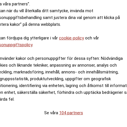
a våra partners”.
kan när du vill återkalla ditt samtycke, invända mot
sonuppgiftsbehandling samt justera dina val genom att klicka på
ntera kakor” på denna webbplats.
kan fördjupa dig ytterligare i vår
cookie-policy
och vår
sonuppgiftspolicy
.
använder kakor och personuppgifter för dessa syften: Nödvändiga
kies och liknande tekniker, anpassning av annonser, analys och
eckling, marknadsföring, innehåll, annons- och innehållsmätning,
gruppsstatistik, produktutveckling, uppgifter om geografisk
itionering, identifiering via enheten, lagring och åtkomst till informa
en enhet, säkerställa säkerhet, förhindra och upptäcka bedrägerier 
ärda fel.
Se våra
104 partners