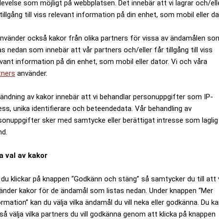
levelse som möjligt på webbplatsen. Det innebär att vi lagrar och/ell
tillgång till viss relevant information på din enhet, som mobil eller da
använder också kakor från olika partners för vissa av ändamålen so
as nedan som innebär att vår partners och/eller får tillgång till viss
evant information på din enhet, som mobil eller dator. Vi och våra
tners
använder.
ändning av kakor innebär att vi behandlar personuppgifter som IP-
ess, unika identifierare och beteendedata. Vår behandling av
sonuppgifter sker med samtycke eller berättigat intresse som laglig
nd.
a val av kakor
du klickar på knappen “Godkänn och stäng” så samtycker du till att 
änder kakor för de ändamål som listas nedan. Under knappen “Mer
ormation” kan du välja vilka ändamål du vill neka eller godkänna. Du k
så välja vilka partners du vill godkänna genom att klicka på knappen