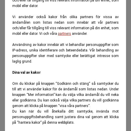
och/eller får tillgång till viss relevant information på din enhet, som
mobil eller dator.
Vi använder också kakor från olika partners för vissa av
ändamålen som listas nedan som innebär att vår partners
och/eller får tillgång till viss relevant information på din enhet, som
mobil eller dator. Vi och våra
partners
använder.
Användning av kakor innebär att vi behandlar personuppgifter som
IP-adress, unika identifierare och beteendedata. Vår behandling av
personuppgifter sker med samtycke eller berättigat intresse som
laglig grund.
Dina val av kakor
Om du klickar på knappen “Godkänn och stäng” så samtycker du
till att vi använder kakor för de ändamål som listas nedan. Under
knappen “Mer information” kan du välja vilka ändamål du vill neka
eller godkänna. Du kan också välja vilka partners du vill godkänna
genom att klicka på knappen “visa våra partners”.
Du kan när du vill återkalla ditt samtycke, invända mot
personuppgiftsbehandling samt justera dina val genom att klicka
på “hantera kakor” på denna webbplats.