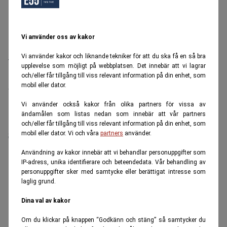
kompensera högre kostnader med mer arbete,
löneförhandling eller karriärsteg.
Därför får varje fast utgift större betydelse. En hög
Vi använder oss av kakor
månadsavgift i bostadsrätten, ett billån, dyra
Vi använder kakor och liknande tekniker för att du ska få en så bra
försäkringar eller ett gammalt hus med hög
upplevelse som möjligt på webbplatsen. Det innebär att vi lagrar
elförbrukning kan snabbt äta upp känslan av
och/eller får tillgång till viss relevant information på din enhet, som
mobil eller dator.
trygghet.
Läs även:
Miljoner på kontot räcker inte –
Vi använder också kakor från olika partners för vissa av
ändamålen som listas nedan som innebär att vår partners
pensionsoron växer bland rika – E55
och/eller får tillgång till viss relevant information på din enhet, som
Skuldfrihet ger större handlingsfrihet
mobil eller dator. Vi och våra
partners
använder.
För äldre hushåll är skuldfrihet mer än en
Användning av kakor innebär att vi behandlar personuppgifter som
IP-adress, unika identifierare och beteendedata. Vår behandling av
ekonomisk princip. Det är en psykologisk lättnad.
personuppgifter sker med samtycke eller berättigat intresse som
Den som inte har bolån påverkas mindre när
laglig grund.
räntorna rör sig. Den som inte har avbetalningar får
Dina val av kakor
mer kvar av pensionen varje månad. Den som inte
Om du klickar på knappen “Godkänn och stäng” så samtycker du
behöver finansiera vardagen med kreditkort slipper