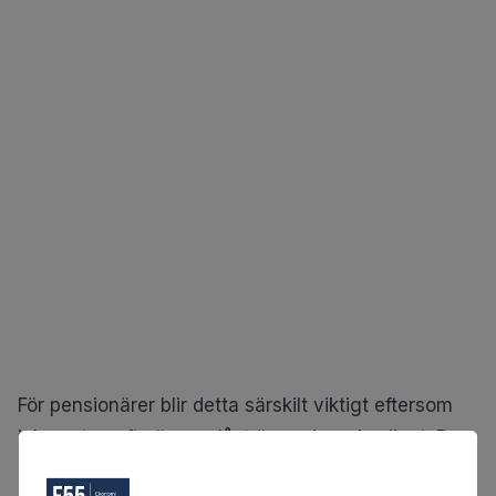
För pensionärer blir detta särskilt viktigt eftersom
inkomsten ofta är mer låst än under yrkeslivet. Den
som har lämnat arbetsmarknaden kan sällan