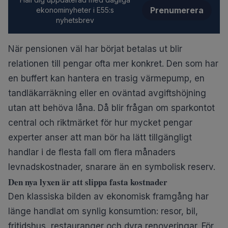
Prenumerera
ekonominyheter i E55:s
nyhetsbrev
När pensionen väl har börjat betalas ut blir
relationen till pengar ofta mer konkret. Den som har
en buffert kan hantera en trasig värmepump, en
tandläkarräkning eller en oväntad avgiftshöjning
utan att behöva låna. Då blir frågan om sparkontot
central och riktmärket för
hur mycket pengar
experter anser att man bör ha lätt tillgängligt
handlar i de flesta fall om flera månaders
levnadskostnader, snarare än en symbolisk reserv.
Den nya lyxen är att slippa fasta kostnader
Den klassiska bilden av ekonomisk framgång har
länge handlat om synlig konsumtion: resor, bil,
fritidshus, restauranger och dyra renoveringar. För