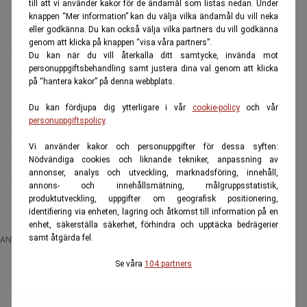
till att vi använder kakor för de ändamål som listas nedan. Under
den oro som följer när små underskott blir större.
knappen “Mer information” kan du välja vilka ändamål du vill neka
eller godkänna. Du kan också välja vilka partners du vill godkänna
Det betyder inte att alla lån är fel. För vissa kan lån
genom att klicka på knappen “visa våra partners”.
vara nödvändiga för att renovera,
Du kan när du vill återkalla ditt samtycke, invända mot
personuppgiftsbehandling samt justera dina val genom att klicka
energieffektivisera eller anpassa bostaden. Men i
på “hantera kakor” på denna webbplats.
pensionen blir marginalen avgörande. En
Du kan fördjupa dig ytterligare i vår
cookie-policy
och vår
lånekostnad som kändes hanterbar med lön kan bli
personuppgiftspolicy
.
tung när inkomsten sjunker.
Vi använder kakor och personuppgifter för dessa syften:
Låg elräkning slår hög prestige
Nödvändiga cookies och liknande tekniker, anpassning av
Även synen på bostaden förändras. Ett stort hus
annonser, analys och utveckling, marknadsföring, innehåll,
annons- och innehållsmätning, målgruppsstatistik,
kan vara en tillgång, men också en
produktutveckling, uppgifter om geografisk positionering,
kostnadsmaskin.
identifiering via enheten, lagring och åtkomst till information på en
enhet, säkerställa säkerhet, förhindra och upptäcka bedrägerier
samt åtgärda fel.
ANNONS
Se våra
104 partners