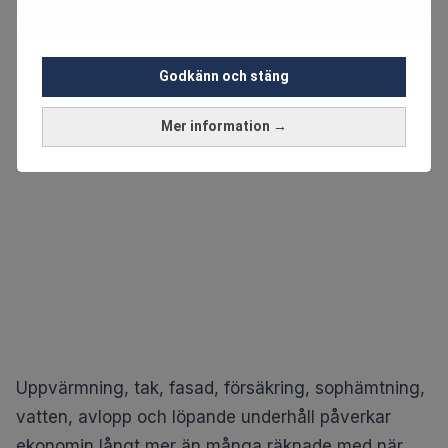
Godkänn och stäng
Mer information →
Uppvärmning, tak, fasad, försäkring, sophämtning,
vatten, avlopp och löpande underhåll påverkar
ekonomin långt mer än många räknade med när