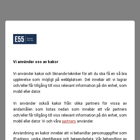
Oops, Ett fel inträffade.
Försök igen senare.
Tillbaka till startsidan
Vi använder oss av kakor
Vi använder kakor och liknande tekniker för att du ska få en så bra
upplevelse som möjligt på webbplatsen. Det innebär att vi lagrar
och/eller får tillgång till viss relevant information på din enhet, som
mobil eller dator.
Vi använder också kakor från olika partners för vissa av
ändamålen som listas nedan som innebär att vår partners
och/eller får tillgång till viss relevant information på din enhet, som
mobil eller dator. Vi och våra
partners
använder.
Användning av kakor innebär att vi behandlar personuppgifter som
IP-adress, unika identifierare och beteendedata. Vår behandling av