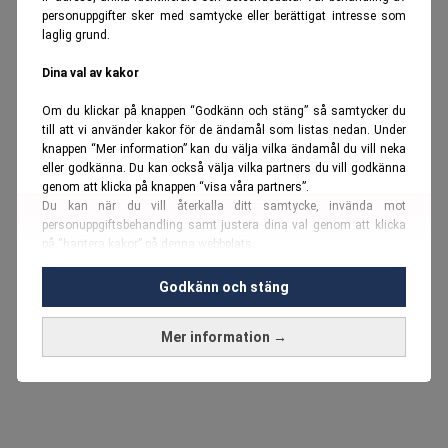
personuppgifter sker med samtycke eller berättigat intresse som
laglig grund.
Dina val av kakor
Om du klickar på knappen “Godkänn och stäng” så samtycker du
till att vi använder kakor för de ändamål som listas nedan. Under
knappen “Mer information” kan du välja vilka ändamål du vill neka
eller godkänna. Du kan också välja vilka partners du vill godkänna
genom att klicka på knappen “visa våra partners”.
Du kan när du vill återkalla ditt samtycke, invända mot
personuppgiftsbehandling samt justera dina val genom att klicka
på “hantera kakor” på denna webbplats.
Du kan fördjupa dig ytterligare i vår
cookie-policy
och vår
Godkänn och stäng
personuppgiftspolicy
.
Mer information →
Vi använder kakor och personuppgifter för dessa syften:
Nödvändiga cookies och liknande tekniker, anpassning av
annonser, analys och utveckling, marknadsföring, innehåll,
annons- och innehållsmätning, målgruppsstatistik,
produktutveckling, uppgifter om geografisk positionering,
identifiering via enheten, lagring och åtkomst till information på en