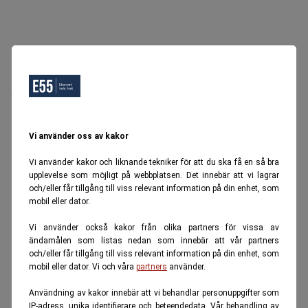
Oops, Ett fel inträffade.
Försök igen senare.
Tillbaka till startsidan
Vi använder oss av kakor
Vi använder kakor och liknande tekniker för att du ska få en så bra
upplevelse som möjligt på webbplatsen. Det innebär att vi lagrar
och/eller får tillgång till viss relevant information på din enhet, som
mobil eller dator.
Vi använder också kakor från olika partners för vissa av
ändamålen som listas nedan som innebär att vår partners
och/eller får tillgång till viss relevant information på din enhet, som
mobil eller dator. Vi och våra
partners
använder.
Användning av kakor innebär att vi behandlar personuppgifter som
IP-adress, unika identifierare och beteendedata. Vår behandling av