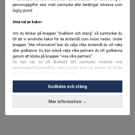
personuppgifter sker med samtycke eller berättigat intresse som
laglig grund.
Dina val av kakor
Om du klickar på knappen “Godkänn och stäng” så samtycker du
till att vi använder kakor för de ändamål som listas nedan. Under
knappen “Mer information” kan du välja vilka ändamål du vill neka
eller godkänna. Du kan också välja vilka partners du vill godkänna
genom att klicka på knappen “visa våra partners”.
Du kan när du vill återkalla ditt samtycke, invända mot
personuppgiftsbehandling samt justera dina val genom att klicka
på “hantera kakor” på denna webbplats.
Du kan fördjupa dig ytterligare i vår
cookie-policy
och vår
Godkänn och stäng
personuppgiftspolicy
.
Mer information →
Vi använder kakor och personuppgifter för dessa syften:
Nödvändiga cookies och liknande tekniker, anpassning av
annonser, analys och utveckling, marknadsföring, innehåll,
annons- och innehållsmätning, målgruppsstatistik,
produktutveckling, uppgifter om geografisk positionering,
identifiering via enheten, lagring och åtkomst till information på en