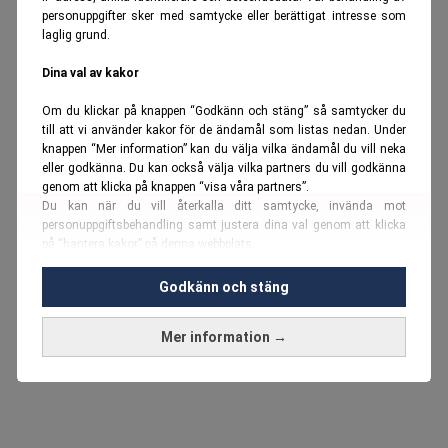
personuppgifter sker med samtycke eller berättigat intresse som
laglig grund.
Dina val av kakor
Om du klickar på knappen “Godkänn och stäng” så samtycker du
till att vi använder kakor för de ändamål som listas nedan. Under
knappen “Mer information” kan du välja vilka ändamål du vill neka
eller godkänna. Du kan också välja vilka partners du vill godkänna
genom att klicka på knappen “visa våra partners”.
Du kan när du vill återkalla ditt samtycke, invända mot
personuppgiftsbehandling samt justera dina val genom att klicka
på “hantera kakor” på denna webbplats.
Du kan fördjupa dig ytterligare i vår
cookie-policy
och vår
Godkänn och stäng
personuppgiftspolicy
.
Mer information →
Vi använder kakor och personuppgifter för dessa syften:
Nödvändiga cookies och liknande tekniker, anpassning av
annonser, analys och utveckling, marknadsföring, innehåll,
annons- och innehållsmätning, målgruppsstatistik,
produktutveckling, uppgifter om geografisk positionering,
identifiering via enheten, lagring och åtkomst till information på en