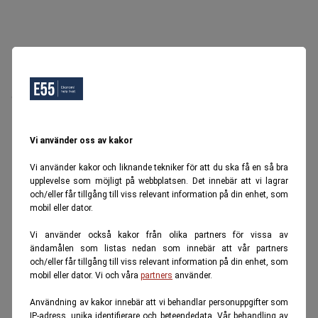
Oops, Ett fel inträffade.
Försök igen senare.
Tillbaka till startsidan
Vi använder oss av kakor
Vi använder kakor och liknande tekniker för att du ska få en så bra
upplevelse som möjligt på webbplatsen. Det innebär att vi lagrar
och/eller får tillgång till viss relevant information på din enhet, som
mobil eller dator.
Vi använder också kakor från olika partners för vissa av
ändamålen som listas nedan som innebär att vår partners
och/eller får tillgång till viss relevant information på din enhet, som
mobil eller dator. Vi och våra
partners
använder.
Användning av kakor innebär att vi behandlar personuppgifter som
IP-adress, unika identifierare och beteendedata. Vår behandling av