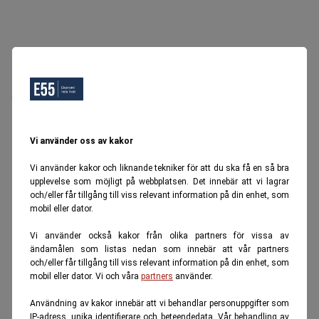
Oops, Ett fel inträffade.
Försök igen senare.
Tillbaka till startsidan
Vi använder oss av kakor
Vi använder kakor och liknande tekniker för att du ska få en så bra
upplevelse som möjligt på webbplatsen. Det innebär att vi lagrar
och/eller får tillgång till viss relevant information på din enhet, som
mobil eller dator.
Vi använder också kakor från olika partners för vissa av
ändamålen som listas nedan som innebär att vår partners
och/eller får tillgång till viss relevant information på din enhet, som
mobil eller dator. Vi och våra
partners
använder.
Användning av kakor innebär att vi behandlar personuppgifter som
IP-adress, unika identifierare och beteendedata. Vår behandling av