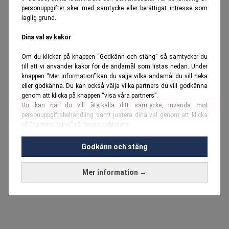
personuppgifter sker med samtycke eller berättigat intresse som
laglig grund.
Dina val av kakor
Om du klickar på knappen “Godkänn och stäng” så samtycker du
till att vi använder kakor för de ändamål som listas nedan. Under
knappen “Mer information” kan du välja vilka ändamål du vill neka
eller godkänna. Du kan också välja vilka partners du vill godkänna
genom att klicka på knappen “visa våra partners”.
Du kan när du vill återkalla ditt samtycke, invända mot
personuppgiftsbehandling samt justera dina val genom att klicka
på “hantera kakor” på denna webbplats.
Du kan fördjupa dig ytterligare i vår
cookie-policy
och vår
Godkänn och stäng
personuppgiftspolicy
.
Mer information →
Vi använder kakor och personuppgifter för dessa syften:
Nödvändiga cookies och liknande tekniker, anpassning av
annonser, analys och utveckling, marknadsföring, innehåll,
annons- och innehållsmätning, målgruppsstatistik,
produktutveckling, uppgifter om geografisk positionering,
identifiering via enheten, lagring och åtkomst till information på en