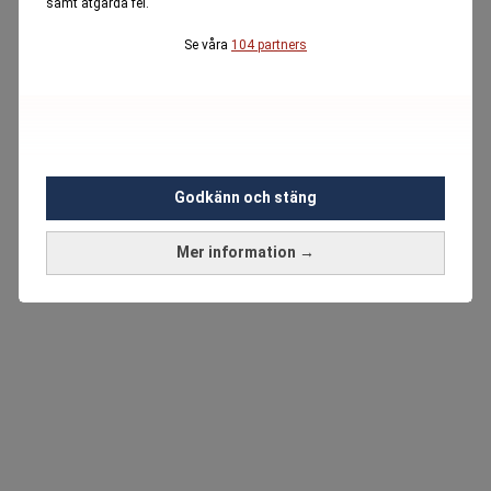
samt åtgärda fel.
Se våra
104 partners
Godkänn och stäng
Mer information →