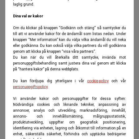
laglig grund.
Dina val av kakor
Om du klickar på knappen “Godkänn och stäng” så samtycker du
till att vi använder kakor för de ändamål som listas nedan. Under
knappen “Mer information” kan du välja vilka ändamål du vill neka
eller godkänna. Du kan också välja vilka partners du vill godkänna
genom att klicka på knappen “visa våra partners”.
Du kan när du vill återkalla ditt samtycke, invända mot
personuppgiftsbehandling samt justera dina val genom att klicka
på “hantera kakor” på denna webbplats.
Du kan fördjupa dig ytterligare i vår
cookie-policy
och vår
personuppgiftspolicy
.
Vi använder kakor och personuppgifter för dessa syften:
Nödvändiga cookies och liknande tekniker, anpassning av
annonser, analys och utveckling, marknadsföring, innehåll,
annons- och innehållsmätning, målgruppsstatistik,
produktutveckling, uppgifter om geografisk positionering,
identifiering via enheten, lagring och åtkomst till information på en
enhet, säkerställa säkerhet, förhindra och upptäcka bedrägerier