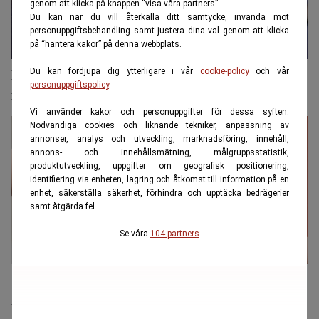
genom att klicka på knappen “visa våra partners”.
Du kan när du vill återkalla ditt samtycke, invända mot
personuppgiftsbehandling samt justera dina val genom att klicka
på “hantera kakor” på denna webbplats.
Pensionär fick rätt att byta bostad – så mycket måste
Du kan fördjupa dig ytterligare i vår
cookie-policy
och vår
personuppgiftspolicy
.
inkomsten minska
Vi använder kakor och personuppgifter för dessa syften:
Nödvändiga cookies och liknande tekniker, anpassning av
annonser, analys och utveckling, marknadsföring, innehåll,
annons- och innehållsmätning, målgruppsstatistik,
produktutveckling, uppgifter om geografisk positionering,
identifiering via enheten, lagring och åtkomst till information på en
enhet, säkerställa säkerhet, förhindra och upptäcka bedrägerier
samt åtgärda fel.
Se våra
104 partners
"Diskrimineras de med bostadsrätt av
Pensionsmyndigheten?"