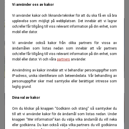
lägre än väntat
Vi använder oss av kakor
Vi använder kakor och liknande tekniker för att du ska få en så bra
upplevelse som möjligt på webbplatsen. Det innebär att vi lagrar
och/eller får tillgång till viss relevant information på din enhet, som
mobil eller dator.
Vi använder också kakor från olika partners för vissa av
ändamålen som listas nedan som innebär att vår partners
och/eller får tillgång till viss relevant information på din enhet, som
mobil eller dator. Vi och våra
partners
använder.
Användning av kakor innebär att vi behandlar personuppgifter som
IP-adress, unika identifierare och beteendedata. Vår behandling av
personuppgifter sker med samtycke eller berättigat intresse som
Äga eller hyra bostad – vad blir billigast?
laglig grund.
Dina val av kakor
Om du klickar på knappen “Godkänn och stäng” så samtycker du
till att vi använder kakor för de ändamål som listas nedan. Under
knappen “Mer information” kan du välja vilka ändamål du vill neka
eller godkänna. Du kan också välja vilka partners du vill godkänna