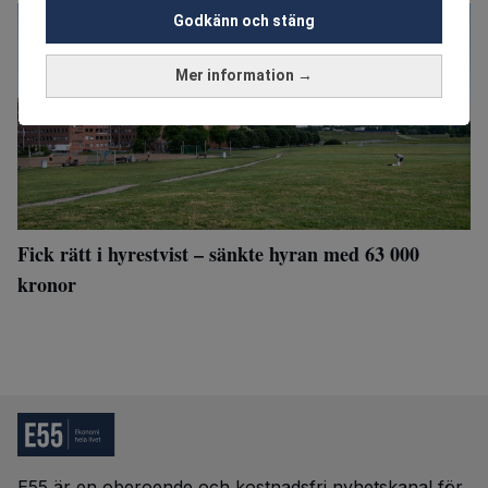
Godkänn och stäng
Mer information →
Fick rätt i hyrestvist – sänkte hyran med 63 000
kronor
E55 är en oberoende och kostnadsfri nyhetskanal för