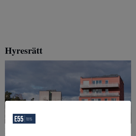
Hyresrätt
Din nästa hyreshöjning kan bli mycket