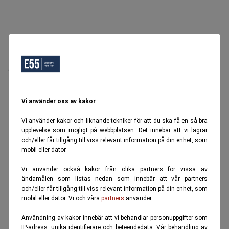
Oops, Ett fel inträffade.
Försök igen senare.
Tillbaka till startsidan
Vi använder oss av kakor
Vi använder kakor och liknande tekniker för att du ska få en så bra
upplevelse som möjligt på webbplatsen. Det innebär att vi lagrar
och/eller får tillgång till viss relevant information på din enhet, som
mobil eller dator.
Vi använder också kakor från olika partners för vissa av
ändamålen som listas nedan som innebär att vår partners
och/eller får tillgång till viss relevant information på din enhet, som
mobil eller dator. Vi och våra
partners
använder.
Användning av kakor innebär att vi behandlar personuppgifter som
IP-adress, unika identifierare och beteendedata. Vår behandling av