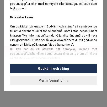
personuppgifter sker med samtycke eller berättigat intresse som
laglig grund.
Dina val av kakor
Om du klickar på knappen “Godkänn och stäng” så samtycker du
till att vi använder kakor för de ändamål som listas nedan. Under
knappen “Mer information” kan du välja vilka ändamål du vill neka
eller godkänna. Du kan också välja vilka partners du vill godkänna
genom att klicka på knappen “visa våra partners”.
Du kan när du vill återkalla ditt samtycke, invända mot
personuppgiftsbehandling samt justera dina val genom att klicka
på “hantera kakor” på denna webbplats.
Du kan fördjupa dig ytterligare i vår
cookie-policy
och vår
Godkänn och stäng
personuppgiftspolicy
.
Mer information →
Vi använder kakor och personuppgifter för dessa syften:
Nödvändiga cookies och liknande tekniker, anpassning av
annonser, analys och utveckling, marknadsföring, innehåll,
annons- och innehållsmätning, målgruppsstatistik,
produktutveckling, uppgifter om geografisk positionering,
identifiering via enheten, lagring och åtkomst till information på en