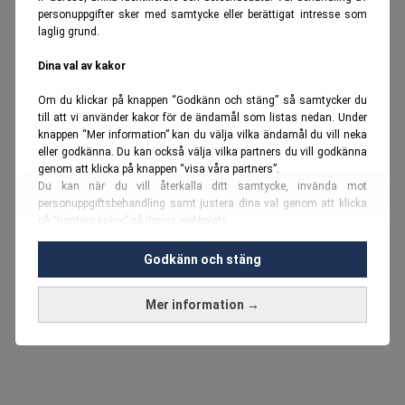
personuppgifter sker med samtycke eller berättigat intresse som
laglig grund.
Dina val av kakor
Om du klickar på knappen “Godkänn och stäng” så samtycker du
till att vi använder kakor för de ändamål som listas nedan. Under
knappen “Mer information” kan du välja vilka ändamål du vill neka
eller godkänna. Du kan också välja vilka partners du vill godkänna
genom att klicka på knappen “visa våra partners”.
Du kan när du vill återkalla ditt samtycke, invända mot
personuppgiftsbehandling samt justera dina val genom att klicka
på “hantera kakor” på denna webbplats.
Du kan fördjupa dig ytterligare i vår
cookie-policy
och vår
Godkänn och stäng
personuppgiftspolicy
.
Mer information →
Vi använder kakor och personuppgifter för dessa syften:
Nödvändiga cookies och liknande tekniker, anpassning av
annonser, analys och utveckling, marknadsföring, innehåll,
annons- och innehållsmätning, målgruppsstatistik,
produktutveckling, uppgifter om geografisk positionering,
identifiering via enheten, lagring och åtkomst till information på en