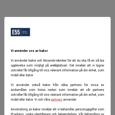
Oops, Ett fel inträffade.
Försök igen senare.
Tillbaka till startsidan
Vi använder oss av kakor
Vi använder kakor och liknande tekniker för att du ska få en så bra
upplevelse som möjligt på webbplatsen. Det innebär att vi lagrar
och/eller får tillgång till viss relevant information på din enhet, som
mobil eller dator.
Vi använder också kakor från olika partners för vissa av
ändamålen som listas nedan som innebär att vår partners
och/eller får tillgång till viss relevant information på din enhet, som
mobil eller dator. Vi och våra
partners
använder.
Användning av kakor innebär att vi behandlar personuppgifter som
IP-adress, unika identifierare och beteendedata. Vår behandling av