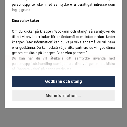
personuppgifter sker med samtycke eller berättigat intresse som
laglig grund.
Dina val av kakor
Om du klickar på knappen “Godkänn och stäng” så samtycker du
till att vi använder kakor för de ändamål som listas nedan. Under
knappen “Mer information” kan du välja vilka ändamål du vill neka
eller godkänna. Du kan också välja vilka partners du vill godkänna
genom att klicka på knappen “visa våra partners”.
Du kan när du vill återkalla ditt samtycke, invända mot
personuppgiftsbehandling samt justera dina val genom att klicka
på “hantera kakor” på denna webbplats.
Du kan fördjupa dig ytterligare i vår
cookie-policy
och vår
Godkänn och stäng
personuppgiftspolicy
.
Mer information →
Vi använder kakor och personuppgifter för dessa syften:
Nödvändiga cookies och liknande tekniker, anpassning av
annonser, analys och utveckling, marknadsföring, innehåll,
annons- och innehållsmätning, målgruppsstatistik,
produktutveckling, uppgifter om geografisk positionering,
identifiering via enheten, lagring och åtkomst till information på en