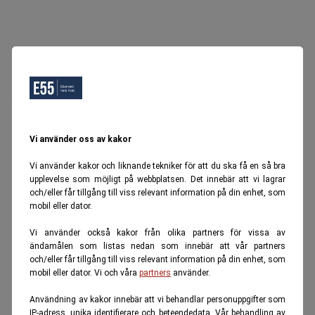
Oops, Ett fel inträffade.
Försök igen senare.
Tillbaka till startsidan
Vi använder oss av kakor
Vi använder kakor och liknande tekniker för att du ska få en så bra
upplevelse som möjligt på webbplatsen. Det innebär att vi lagrar
och/eller får tillgång till viss relevant information på din enhet, som
mobil eller dator.
Vi använder också kakor från olika partners för vissa av
ändamålen som listas nedan som innebär att vår partners
och/eller får tillgång till viss relevant information på din enhet, som
mobil eller dator. Vi och våra
partners
använder.
Användning av kakor innebär att vi behandlar personuppgifter som
IP-adress, unika identifierare och beteendedata. Vår behandling av