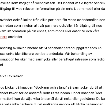
levelse som möjligt på webbplatsen. Det innebär att vi lagrar och/ell
tillgång till viss relevant information på din enhet, som mobil eller da
använder också kakor från olika partners för vissa av ändamålen so
as nedan som innebär att vår partners och/eller får tillgång till viss
evant information på din enhet, som mobil eller dator. Vi och våra
tners
använder.
ändning av kakor innebär att vi behandlar personuppgifter som IP-
ess, unika identifierare och beteendedata. Vår behandling av
sonuppgifter sker med samtycke eller berättigat intresse som laglig
nd.
a val av kakor
du klickar på knappen “Godkänn och stäng” så samtycker du till att 
änder kakor för de ändamål som listas nedan. Under knappen “Mer
ormation” kan du välja vilka ändamål du vill neka eller godkänna. Du k
så välja vilka partners du vill godkänna genom att klicka på knappen