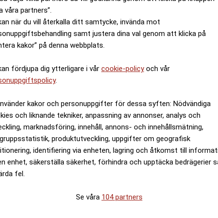
a våra partners”.
kan när du vill återkalla ditt samtycke, invända mot
sonuppgiftsbehandling samt justera dina val genom att klicka på
ntera kakor” på denna webbplats.
kan fördjupa dig ytterligare i vår
cookie-policy
och vår
sonuppgiftspolicy
.
använder kakor och personuppgifter för dessa syften: Nödvändiga
kies och liknande tekniker, anpassning av annonser, analys och
eckling, marknadsföring, innehåll, annons- och innehållsmätning,
gruppsstatistik, produktutveckling, uppgifter om geografisk
itionering, identifiering via enheten, lagring och åtkomst till informa
en enhet, säkerställa säkerhet, förhindra och upptäcka bedrägerier 
ärda fel.
Se våra
104 partners