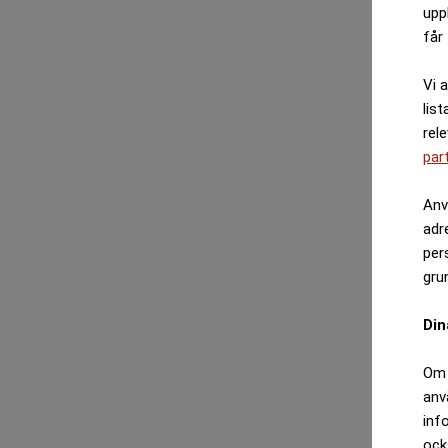
upp
får 
Vi 
list
rel
par
Anv
adr
per
gru
Din
Om 
anv
inf
ock