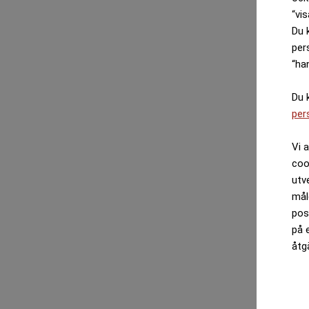
“vis
Du 
per
“ha
Du 
per
Vi 
coo
utv
mål
pos
på 
åtg